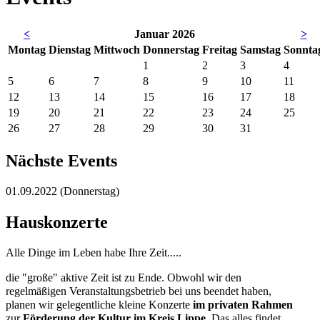
<
Januar 2026
>
Mo
ntag
Di
enstag
Mi
ttwoch
Do
nnerstag
Fr
eitag
Sa
mstag
So
nnta
1
2
3
4
5
6
7
8
9
10
11
12
13
14
15
16
17
18
19
20
21
22
23
24
25
26
27
28
29
30
31
Nächste Events
01.09.2022
(Donnerstag)
Hauskonzerte
Alle Dinge im Leben habe Ihre Zeit.....
die "große" aktive Zeit ist zu Ende. Obwohl wir den
regelmäßigen Veranstaltungsbetrieb bei uns beendet haben,
planen wir gelegentliche kleine Konzerte
im privaten Rahmen
zur
Förderung der Kultur im Kreis Lippe
. Das alles findet