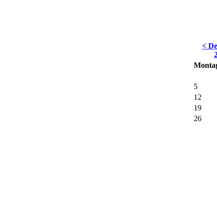
< D
Monta
5
12
19
26